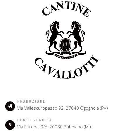
PRODUZIONE
Via Vallescuropasso 92, 27040 Cigognola (PV)
PUNTO VENDITA:
Via Europa, 9/A, 20080 Bubbiano (MI):