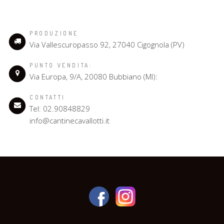
PRODUZIONE
Via Vallescuropasso 92, 27040 Cigognola (PV)
PUNTO VENDITA:
Via Europa, 9/A, 20080 Bubbiano (MI):
CONTATTI
Tel: 02.90848829
info@cantinecavallotti.it