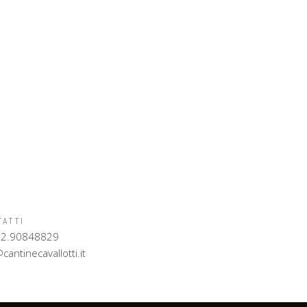
TATTI
 02.90848829
cantinecavallotti.it