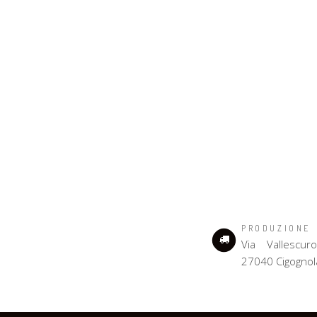
PRODUZIONE
Via Vallescur
27040 Cigognol