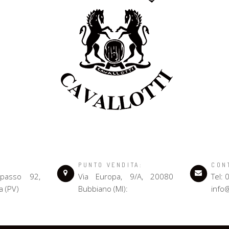
PUNTO VENDITA:
CON
opasso 92,
Via Europa, 9/A, 20080
Tel:
a (PV)
Bubbiano (MI):
info@